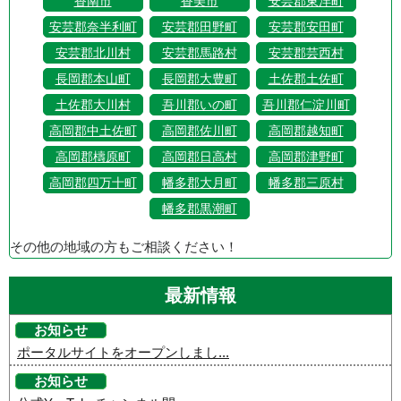
香南市
香美市
安芸郡東洋町
安芸郡奈半利町
安芸郡田野町
安芸郡安田町
安芸郡北川村
安芸郡馬路村
安芸郡芸西村
長岡郡本山町
長岡郡大豊町
土佐郡土佐町
土佐郡大川村
吾川郡いの町
吾川郡仁淀川町
高岡郡中土佐町
高岡郡佐川町
高岡郡越知町
高岡郡檮原町
高岡郡日高村
高岡郡津野町
高岡郡四万十町
幡多郡大月町
幡多郡三原村
幡多郡黒潮町
その他の地域の方もご相談ください！
最新情報
お知らせ
ポータルサイトをオープンしまし...
お知らせ