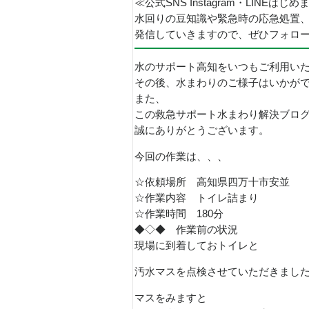
≪公式SNS Instagram・LINEはじ
水回りの豆知識や緊急時の応急処置
発信していきますので、ぜひフォロ
水のサポート高知をいつもご利用い
その後、水まわりのご様子はいかが
また、
この救急サポート水まわり解決ブロ
誠にありがとうございます。
今回の作業は、、、
☆依頼場所 高知県四万十市安並
☆作業内容 トイレ詰まり
☆作業時間 180分
◆◇◆ 作業前の状況
現場に到着しておトイレと
汚水マスを点検させていただきまし
マスをみますと