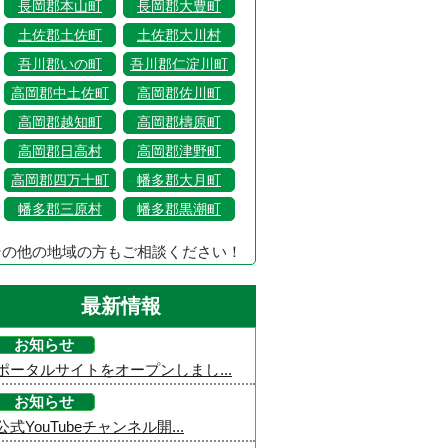
長岡郡本山町
長岡郡大豊町
土佐郡土佐町
土佐郡大川村
吾川郡いの町
吾川郡仁淀川町
高岡郡中土佐町
高岡郡佐川町
高岡郡越知町
高岡郡檮原町
高岡郡日高村
高岡郡津野町
高岡郡四万十町
幡多郡大月町
幡多郡三原村
幡多郡黒潮町
その他の地域の方もご相談ください！
最新情報
お知らせ
ポータルサイトをオープンしまし...
お知らせ
公式YouTubeチャンネル開...