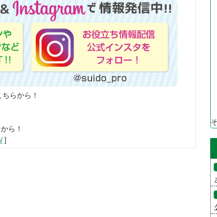
こちらから！
らから！
/
]