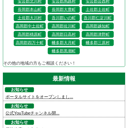
安芸郡北川村
安芸郡馬路村
安芸郡芸西村
長岡郡本山町
長岡郡大豊町
土佐郡土佐町
土佐郡大川村
吾川郡いの町
吾川郡仁淀川町
高岡郡中土佐町
高岡郡佐川町
高岡郡越知町
高岡郡檮原町
高岡郡日高村
高岡郡津野町
高岡郡四万十町
幡多郡大月町
幡多郡三原村
幡多郡黒潮町
その他の地域の方もご相談ください！
最新情報
お知らせ
ポータルサイトをオープンしまし...
お知らせ
公式YouTubeチャンネル開...
お知らせ