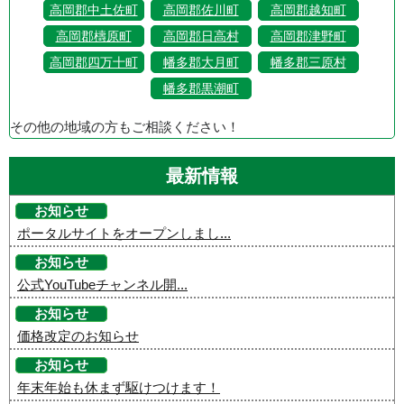
高岡郡中土佐町
高岡郡佐川町
高岡郡越知町
高岡郡檮原町
高岡郡日高村
高岡郡津野町
高岡郡四万十町
幡多郡大月町
幡多郡三原村
幡多郡黒潮町
その他の地域の方もご相談ください！
最新情報
お知らせ
ポータルサイトをオープンしまし...
お知らせ
公式YouTubeチャンネル開...
お知らせ
価格改定のお知らせ
お知らせ
年末年始も休まず駆けつけます！