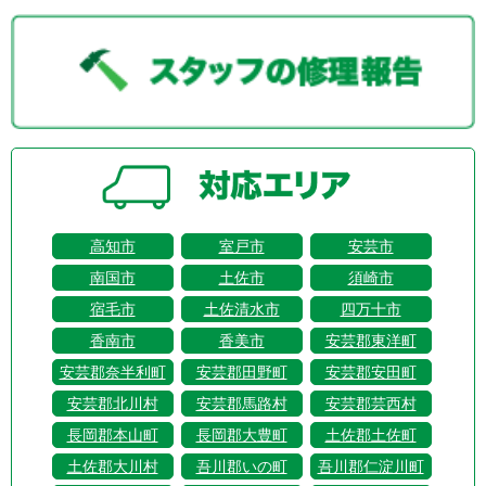
高知市
室戸市
安芸市
南国市
土佐市
須崎市
宿毛市
土佐清水市
四万十市
香南市
香美市
安芸郡東洋町
安芸郡奈半利町
安芸郡田野町
安芸郡安田町
安芸郡北川村
安芸郡馬路村
安芸郡芸西村
長岡郡本山町
長岡郡大豊町
土佐郡土佐町
土佐郡大川村
吾川郡いの町
吾川郡仁淀川町