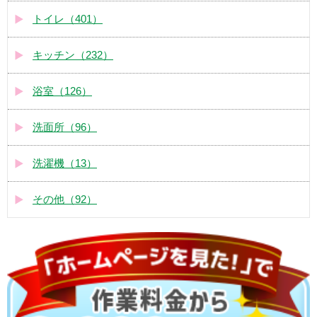
トイレ（401）
キッチン（232）
浴室（126）
洗面所（96）
洗濯機（13）
その他（92）