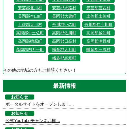
安芸郡北川村
安芸郡馬路村
安芸郡芸西村
長岡郡本山町
長岡郡大豊町
土佐郡土佐町
土佐郡大川村
吾川郡いの町
吾川郡仁淀川町
高岡郡中土佐町
高岡郡佐川町
高岡郡越知町
高岡郡檮原町
高岡郡日高村
高岡郡津野町
高岡郡四万十町
幡多郡大月町
幡多郡三原村
幡多郡黒潮町
その他の地域の方もご相談ください！
最新情報
お知らせ
ポータルサイトをオープンしまし...
お知らせ
公式YouTubeチャンネル開...