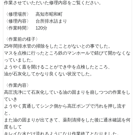
作業させていただいた修理内容をご覧ください。
〈修理場所〉 高知市昭和町
〈修理内容〉 台所排水詰まり
〈作業時間〉 120分
〈作業前の様子〉
25年間排水管の掃除をしたことがないとの事でした。
マスを点検に行ったところ鉄のマンホールで錆びて開かなくな
っていました。
ようやく蓋を開けることができ中を点検したところ、
油が石灰化してかなり良くない状況でした。
〈作業内容〉
高圧洗浄にて石灰化している油の固まりを崩しつつの作業をし
ていき
ようやく貫通してシンク側から高圧ポンプで汚れを押し流す
と、
また油の固まりが出てきて、薬剤清掃をした後に通水確認を何
度もして
キレイな水だけ流れるようになり作業終了となりました。