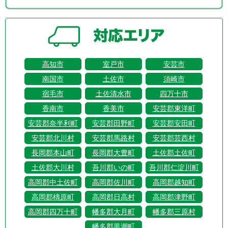
高知市
室戸市
安芸市
南国市
土佐市
須崎市
宿毛市
土佐清水市
四万十市
香南市
香美市
安芸郡東洋町
安芸郡奈半利町
安芸郡田野町
安芸郡安田町
安芸郡北川村
安芸郡馬路村
安芸郡芸西村
長岡郡本山町
長岡郡大豊町
土佐郡土佐町
土佐郡大川村
吾川郡いの町
吾川郡仁淀川町
高岡郡中土佐町
高岡郡佐川町
高岡郡越知町
高岡郡檮原町
高岡郡日高村
高岡郡津野町
高岡郡四万十町
幡多郡大月町
幡多郡三原村
幡多郡黒潮町