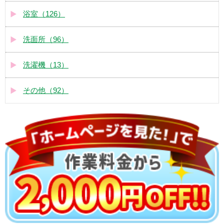
浴室（126）
洗面所（96）
洗濯機（13）
その他（92）