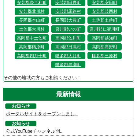
安芸郡奈半利町
安芸郡田野町
安芸郡安田町
安芸郡北川村
安芸郡馬路村
安芸郡芸西村
長岡郡本山町
長岡郡大豊町
土佐郡土佐町
土佐郡大川村
吾川郡いの町
吾川郡仁淀川町
高岡郡中土佐町
高岡郡佐川町
高岡郡越知町
高岡郡檮原町
高岡郡日高村
高岡郡津野町
高岡郡四万十町
幡多郡大月町
幡多郡三原村
幡多郡黒潮町
その他の地域の方もご相談ください！
最新情報
お知らせ
ポータルサイトをオープンしまし...
お知らせ
公式YouTubeチャンネル開...