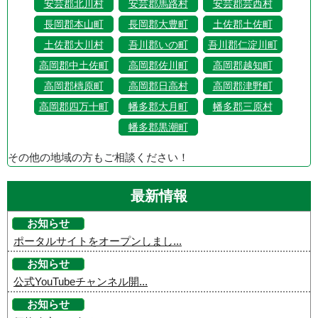
安芸郡北川村
安芸郡馬路村
安芸郡芸西村
長岡郡本山町
長岡郡大豊町
土佐郡土佐町
土佐郡大川村
吾川郡いの町
吾川郡仁淀川町
高岡郡中土佐町
高岡郡佐川町
高岡郡越知町
高岡郡檮原町
高岡郡日高村
高岡郡津野町
高岡郡四万十町
幡多郡大月町
幡多郡三原村
幡多郡黒潮町
その他の地域の方もご相談ください！
最新情報
お知らせ
ポータルサイトをオープンしまし...
お知らせ
公式YouTubeチャンネル開...
お知らせ