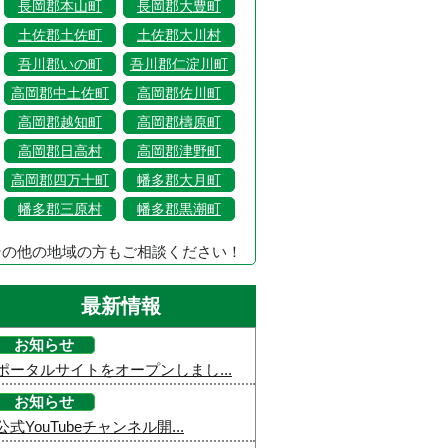
長岡郡本山町
長岡郡大豊町
土佐郡土佐町
土佐郡大川村
吾川郡いの町
吾川郡仁淀川町
高岡郡中土佐町
高岡郡佐川町
高岡郡越知町
高岡郡檮原町
高岡郡日高村
高岡郡津野町
高岡郡四万十町
幡多郡大月町
幡多郡三原村
幡多郡黒潮町
その他の地域の方もご相談ください！
最新情報
お知らせ
ポータルサイトをオープンしまし...
お知らせ
公式YouTubeチャンネル開...