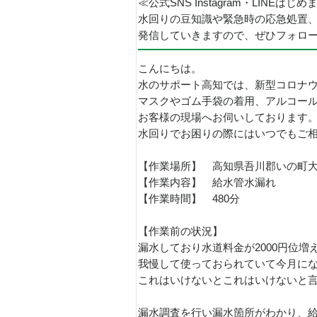
≪公式SNS Instagram・LINEはじ
水回りの豆知識や緊急時の応急処置
発信していきますので、ぜひフォロ
こんにちは。
水のサポート高知では、新型コロナ
マスクやゴム手袋の着用、アルコー
お客様の現場へお伺いしております
水回りでお困りの際にはいつでもご相
【作業場所】 高知県吾川郡いの町
【作業内容】 給水管水漏れ
【作業時間】 480分
【作業前の状況】
漏水しており水道料金が2000円位増
我慢して使っておられていて今月にな
これはいけないとこれはいけないと
漏水調査を行い漏水箇所がわかり、