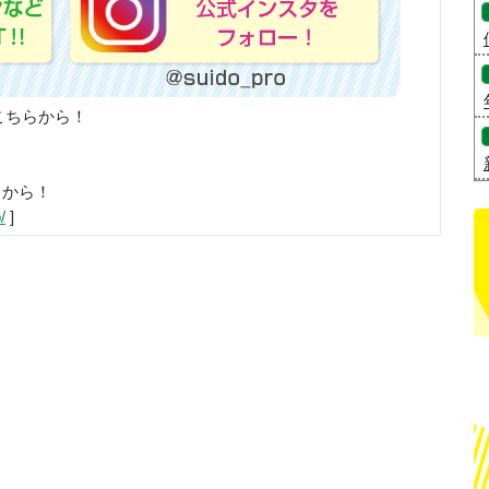
こちらから！
らから！
/
]