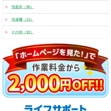
洗面所（96）
洗濯機（13）
その他（92）