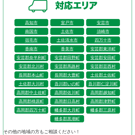
高知市
室戸市
安芸市
南国市
土佐市
須崎市
宿毛市
土佐清水市
四万十市
香南市
香美市
安芸郡東洋町
安芸郡奈半利町
安芸郡田野町
安芸郡安田町
安芸郡北川村
安芸郡馬路村
安芸郡芸西村
長岡郡本山町
長岡郡大豊町
土佐郡土佐町
土佐郡大川村
吾川郡いの町
吾川郡仁淀川町
高岡郡中土佐町
高岡郡佐川町
高岡郡越知町
高岡郡檮原町
高岡郡日高村
高岡郡津野町
高岡郡四万十町
幡多郡大月町
幡多郡三原村
幡多郡黒潮町
その他の地域の方もご相談ください！