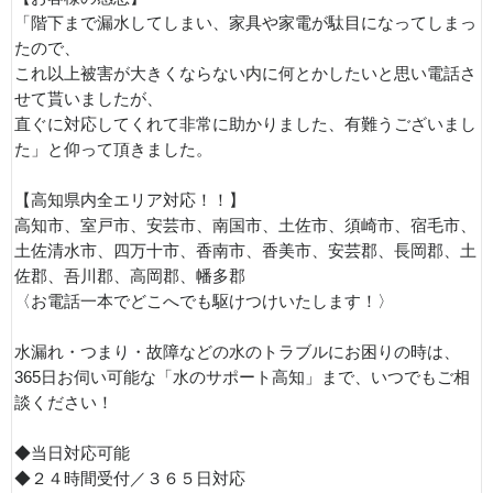
「階下まで漏水してしまい、家具や家電が駄目になってしまっ
たので、
これ以上被害が大きくならない内に何とかしたいと思い電話さ
せて貰いましたが、
直ぐに対応してくれて非常に助かりました、有難うございまし
た」と仰って頂きました。
【高知県内全エリア対応！！】
高知市、室戸市、安芸市、南国市、土佐市、須崎市、宿毛市、
土佐清水市、四万十市、香南市、香美市、安芸郡、長岡郡、土
佐郡、吾川郡、高岡郡、幡多郡
〈お電話一本でどこへでも駆けつけいたします！〉
水漏れ・つまり・故障などの水のトラブルにお困りの時は、
365日お伺い可能な「水のサポート高知」まで、いつでもご相
談ください！
◆当日対応可能
◆２４時間受付／３６５日対応