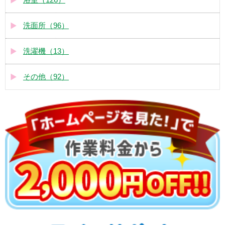
洗面所（96）
洗濯機（13）
その他（92）