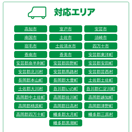
高知市
室戸市
安芸市
南国市
土佐市
須崎市
宿毛市
土佐清水市
四万十市
香南市
香美市
安芸郡東洋町
安芸郡奈半利町
安芸郡田野町
安芸郡安田町
安芸郡北川村
安芸郡馬路村
安芸郡芸西村
長岡郡本山町
長岡郡大豊町
土佐郡土佐町
土佐郡大川村
吾川郡いの町
吾川郡仁淀川町
高岡郡中土佐町
高岡郡佐川町
高岡郡越知町
高岡郡檮原町
高岡郡日高村
高岡郡津野町
高岡郡四万十町
幡多郡大月町
幡多郡三原村
幡多郡黒潮町