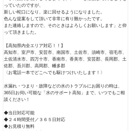
っていたのですが、
新しい蛇口になり、楽に回せるようになりました。
色んな提案をして頂いて非常に有り難かったです。
また連絡しますので、そのときはよろしくお願いします」と仰
って頂きました。
【高知県内全エリア対応！！】
高知市、室戸市、安芸市、南国市、土佐市、須崎市、宿毛市、
土佐清水市、四万十市、香南市、香美市、安芸郡、長岡郡、土
佐郡、吾川郡、高岡郡、幡多郡
〈お電話一本でどこへでも駆けつけいたします！〉
水漏れ・つまり・故障などの水のトラブルにお困りの時は、
365日お伺い可能な「水のサポート高知」まで、いつでもご相
談ください！
◆当日対応可能
◆２４時間受付／３６５日対応
◆お見積り無料