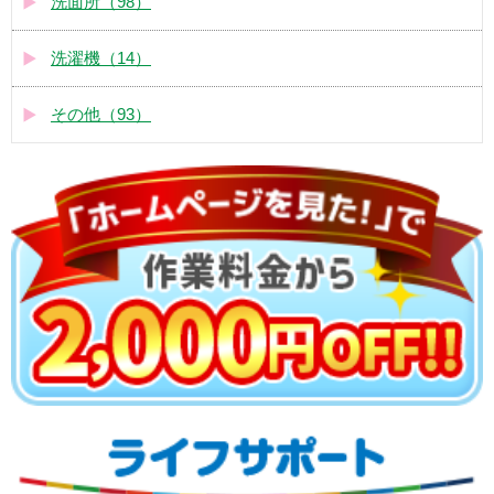
洗面所（98）
洗濯機（14）
その他（93）