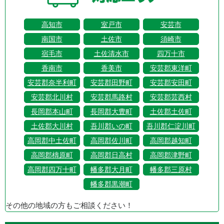
高知市
室戸市
安芸市
南国市
土佐市
須崎市
宿毛市
土佐清水市
四万十市
香南市
香美市
安芸郡東洋町
安芸郡奈半利町
安芸郡田野町
安芸郡安田町
安芸郡北川村
安芸郡馬路村
安芸郡芸西村
長岡郡本山町
長岡郡大豊町
土佐郡土佐町
土佐郡大川村
吾川郡いの町
吾川郡仁淀川町
高岡郡中土佐町
高岡郡佐川町
高岡郡越知町
高岡郡檮原町
高岡郡日高村
高岡郡津野町
高岡郡四万十町
幡多郡大月町
幡多郡三原村
幡多郡黒潮町
その他の地域の方もご相談ください！