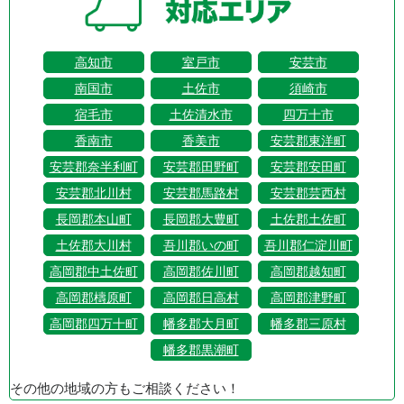
高知市
室戸市
安芸市
南国市
土佐市
須崎市
宿毛市
土佐清水市
四万十市
香南市
香美市
安芸郡東洋町
安芸郡奈半利町
安芸郡田野町
安芸郡安田町
安芸郡北川村
安芸郡馬路村
安芸郡芸西村
長岡郡本山町
長岡郡大豊町
土佐郡土佐町
土佐郡大川村
吾川郡いの町
吾川郡仁淀川町
高岡郡中土佐町
高岡郡佐川町
高岡郡越知町
高岡郡檮原町
高岡郡日高村
高岡郡津野町
高岡郡四万十町
幡多郡大月町
幡多郡三原村
幡多郡黒潮町
その他の地域の方もご相談ください！