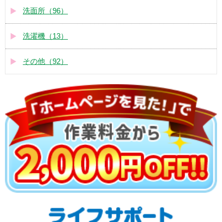
洗面所（96）
洗濯機（13）
その他（92）