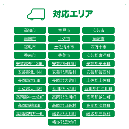
高知市
室戸市
安芸市
南国市
土佐市
須崎市
宿毛市
土佐清水市
四万十市
香南市
香美市
安芸郡東洋町
安芸郡奈半利町
安芸郡田野町
安芸郡安田町
安芸郡北川村
安芸郡馬路村
安芸郡芸西村
長岡郡本山町
長岡郡大豊町
土佐郡土佐町
土佐郡大川村
吾川郡いの町
吾川郡仁淀川町
高岡郡中土佐町
高岡郡佐川町
高岡郡越知町
高岡郡檮原町
高岡郡日高村
高岡郡津野町
高岡郡四万十町
幡多郡大月町
幡多郡三原村
幡多郡黒潮町