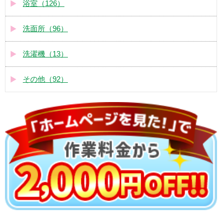
浴室（126）
洗面所（96）
洗濯機（13）
その他（92）