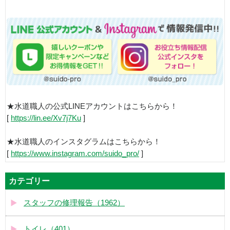
★水道職人の公式LINEアカウントはこちらから！
[
https://lin.ee/Xv7j7Ku
]
★水道職人のインスタグラムはこちらから！
[
https://www.instagram.com/suido_pro/
]
カテゴリー
スタッフの修理報告（1962）
トイレ（401）