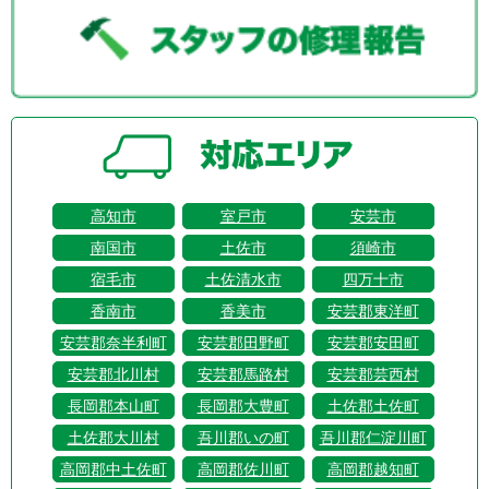
高知市
室戸市
安芸市
南国市
土佐市
須崎市
宿毛市
土佐清水市
四万十市
香南市
香美市
安芸郡東洋町
安芸郡奈半利町
安芸郡田野町
安芸郡安田町
安芸郡北川村
安芸郡馬路村
安芸郡芸西村
長岡郡本山町
長岡郡大豊町
土佐郡土佐町
土佐郡大川村
吾川郡いの町
吾川郡仁淀川町
高岡郡中土佐町
高岡郡佐川町
高岡郡越知町