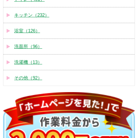
キッチン（232）
浴室（126）
洗面所（96）
洗濯機（13）
その他（92）