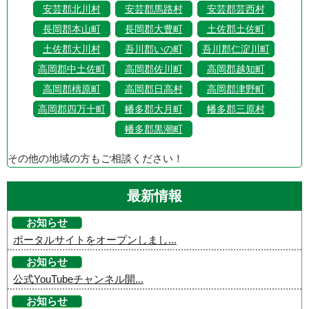
安芸郡北川村
安芸郡馬路村
安芸郡芸西村
長岡郡本山町
長岡郡大豊町
土佐郡土佐町
土佐郡大川村
吾川郡いの町
吾川郡仁淀川町
高岡郡中土佐町
高岡郡佐川町
高岡郡越知町
高岡郡檮原町
高岡郡日高村
高岡郡津野町
高岡郡四万十町
幡多郡大月町
幡多郡三原村
幡多郡黒潮町
その他の地域の方もご相談ください！
最新情報
お知らせ
ポータルサイトをオープンしまし...
お知らせ
公式YouTubeチャンネル開...
お知らせ