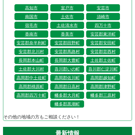
高知市
室戸市
安芸市
南国市
土佐市
須崎市
宿毛市
土佐清水市
四万十市
香南市
香美市
安芸郡東洋町
安芸郡奈半利町
安芸郡田野町
安芸郡安田町
安芸郡北川村
安芸郡馬路村
安芸郡芸西村
長岡郡本山町
長岡郡大豊町
土佐郡土佐町
土佐郡大川村
吾川郡いの町
吾川郡仁淀川町
高岡郡中土佐町
高岡郡佐川町
高岡郡越知町
高岡郡檮原町
高岡郡日高村
高岡郡津野町
高岡郡四万十町
幡多郡大月町
幡多郡三原村
幡多郡黒潮町
その他の地域の方もご相談ください！
最新情報