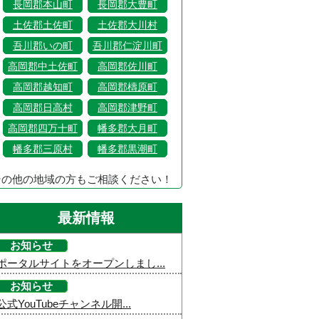
長岡郡本山町
長岡郡大豊町
土佐郡土佐町
土佐郡大川村
吾川郡いの町
吾川郡仁淀川町
高岡郡中土佐町
高岡郡佐川町
高岡郡越知町
高岡郡檮原町
高岡郡日高村
高岡郡津野町
高岡郡四万十町
幡多郡大月町
幡多郡三原村
幡多郡黒潮町
その他の地域の方もご相談ください！
最新情報
お知らせ
ポータルサイトをオープンしまし...
お知らせ
公式YouTubeチャンネル開...