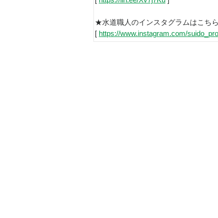
[
https://lin.ee/Xv7j7Ku
]
★水道職人のインスタグラムはこち
[
https://www.instagram.com/suido_pro