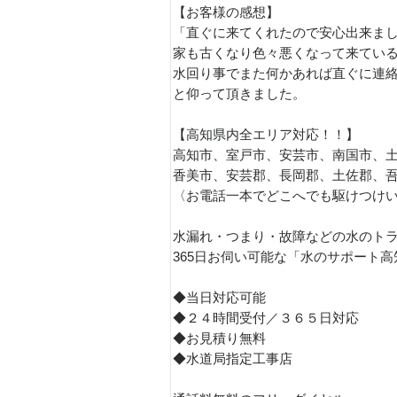
【お客様の感想】
「直ぐに来てくれたので安心出来ま
家も古くなり色々悪くなって来てい
水回り事でまた何かあれば直ぐに連
と仰って頂きました。
【高知県内全エリア対応！！】
高知市、室戸市、安芸市、南国市、
香美市、安芸郡、長岡郡、土佐郡、
〈お電話一本でどこへでも駆けつけ
水漏れ・つまり・故障などの水のト
365日お伺い可能な「水のサポート
◆当日対応可能
◆２４時間受付／３６５日対応
◆お見積り無料
◆水道局指定工事店