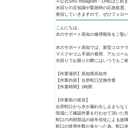
≪公式SNS Instagram・LINEはじ
水回りの豆知識や緊急時の応急処置
発信していきますので、ぜひフォロ
こんにちは。
水のサポート高知の修理報告をご覧
水のサポート高知では、新型コロナ
マスクやゴム手袋の着用、アルコー
水回りでお困りの際にはいつでもご
【作業場所】高知県高知市
【作業内容】台所蛇口交換作業
【作業時間】1時間
【作業前の状況】
台所蛇口から水が漏れ出し止まらな
現場にて確認作業を行わせて頂いた
蛇口の内部部品の経年劣化による故
蛇口の使用年数が多かった為、蛇口