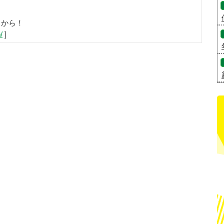
らから！
/
]