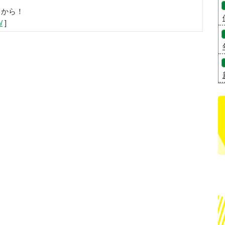
らから！
/
]