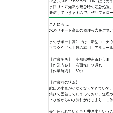
≪公式SNS Instagram・LINEはじ
水回りの豆知識や緊急時の応急処置
発信していきますので、ぜひフォロ
こんにちは。
水のサポート高知の修理報告をご覧い
水のサポート高知では、新型コロナ
マスクやゴム手袋の着用、アルコー
【作業場所】 高知県香南市野市町
【作業内容】 洗面蛇口水漏れ
【作業時間】 60分
【作業前の状況】
蛇口の水量が少なくなってきていて
錆びて固着してしまっており、無理
止水栓からの水漏れがはじまり、ご
長年使われていた事と井戸水という