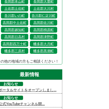
長岡郡本山町
長岡郡大豊町
土佐郡土佐町
土佐郡大川村
吾川郡いの町
吾川郡仁淀川町
高岡郡中土佐町
高岡郡佐川町
高岡郡越知町
高岡郡檮原町
高岡郡日高村
高岡郡津野町
高岡郡四万十町
幡多郡大月町
幡多郡三原村
幡多郡黒潮町
その他の地域の方もご相談ください！
最新情報
お知らせ
ポータルサイトをオープンしまし...
お知らせ
公式YouTubeチャンネル開...