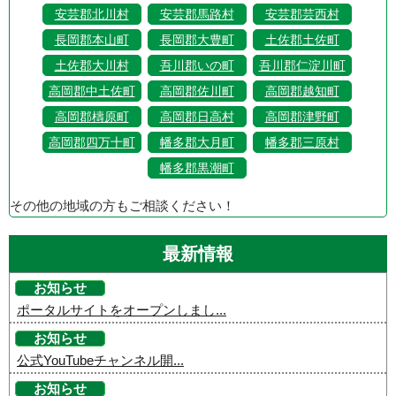
安芸郡北川村
安芸郡馬路村
安芸郡芸西村
長岡郡本山町
長岡郡大豊町
土佐郡土佐町
土佐郡大川村
吾川郡いの町
吾川郡仁淀川町
高岡郡中土佐町
高岡郡佐川町
高岡郡越知町
高岡郡檮原町
高岡郡日高村
高岡郡津野町
高岡郡四万十町
幡多郡大月町
幡多郡三原村
幡多郡黒潮町
その他の地域の方もご相談ください！
最新情報
お知らせ
ポータルサイトをオープンしまし...
お知らせ
公式YouTubeチャンネル開...
お知らせ