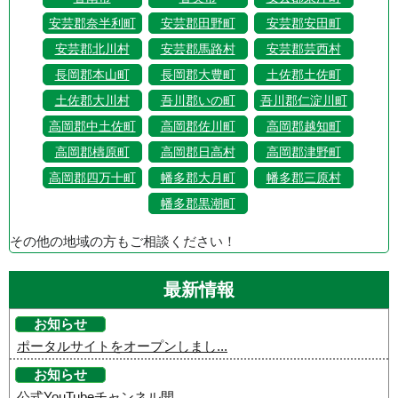
安芸郡奈半利町
安芸郡田野町
安芸郡安田町
安芸郡北川村
安芸郡馬路村
安芸郡芸西村
長岡郡本山町
長岡郡大豊町
土佐郡土佐町
土佐郡大川村
吾川郡いの町
吾川郡仁淀川町
高岡郡中土佐町
高岡郡佐川町
高岡郡越知町
高岡郡檮原町
高岡郡日高村
高岡郡津野町
高岡郡四万十町
幡多郡大月町
幡多郡三原村
幡多郡黒潮町
その他の地域の方もご相談ください！
最新情報
お知らせ
ポータルサイトをオープンしまし...
お知らせ
公式YouTubeチャンネル開...