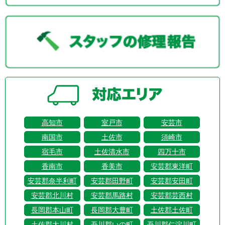
高知市
室戸市
安芸市
南国市
土佐市
須崎市
宿毛市
土佐清水市
四万十市
香南市
香美市
安芸郡東洋町
安芸郡奈半利町
安芸郡田野町
安芸郡安田町
安芸郡北川村
安芸郡馬路村
安芸郡芸西村
長岡郡本山町
長岡郡大豊町
土佐郡土佐町
土佐郡大川村
吾川郡いの町
吾川郡仁淀川町