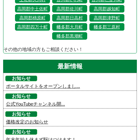
高岡郡中土佐町
高岡郡佐川町
高岡郡越知町
高岡郡檮原町
高岡郡日高村
高岡郡津野町
高岡郡四万十町
幡多郡大月町
幡多郡三原村
幡多郡黒潮町
その他の地域の方もご相談ください！
最新情報
お知らせ
ポータルサイトをオープンしまし...
お知らせ
公式YouTubeチャンネル開...
お知らせ
価格改定のお知らせ
お知らせ
年末年始も休まず駆けつけます！