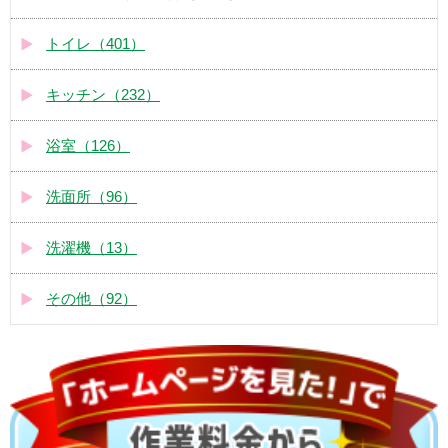
トイレ（401）
キッチン（232）
浴室（126）
洗面所（96）
洗濯機（13）
その他（92）