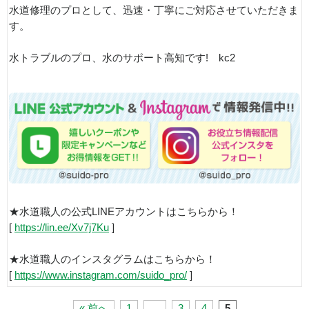
水道修理のプロとして、迅速・丁寧にご対応させていただきま
す。
水トラブルのプロ、水のサポート高知です! kc2
★水道職人の公式LINEアカウントはこちらから！
[
https://lin.ee/Xv7j7Ku
]
★水道職人のインスタグラムはこちらから！
[
https://www.instagram.com/suido_pro/
]
« 前へ
1
…
3
4
5