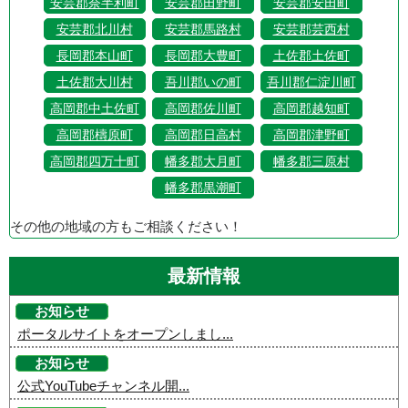
安芸郡奈半利町
安芸郡田野町
安芸郡安田町
安芸郡北川村
安芸郡馬路村
安芸郡芸西村
長岡郡本山町
長岡郡大豊町
土佐郡土佐町
土佐郡大川村
吾川郡いの町
吾川郡仁淀川町
高岡郡中土佐町
高岡郡佐川町
高岡郡越知町
高岡郡檮原町
高岡郡日高村
高岡郡津野町
高岡郡四万十町
幡多郡大月町
幡多郡三原村
幡多郡黒潮町
その他の地域の方もご相談ください！
最新情報
お知らせ
ポータルサイトをオープンしまし...
お知らせ
公式YouTubeチャンネル開...