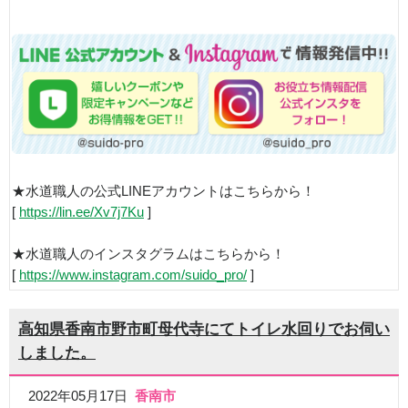
★水道職人の公式LINEアカウントはこちらから！
[
https://lin.ee/Xv7j7Ku
]
★水道職人のインスタグラムはこちらから！
[
https://www.instagram.com/suido_pro/
]
高知県香南市野市町母代寺にてトイレ水回りでお伺い
しました。
2022年05月17日
香南市