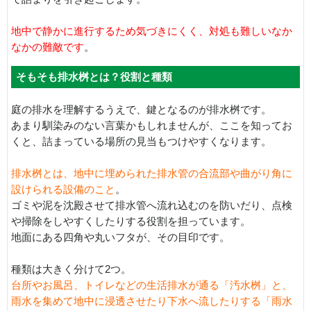
地中で静かに進行するため気づきにくく、対処も難しいなか
なかの難敵です
。
そもそも排水桝とは？役割と種類
庭の排水を理解するうえで、鍵となるのが排水桝です。
あまり馴染みのない言葉かもしれませんが、ここを知ってお
くと、詰まっている場所の見当もつけやすくなります。
排水桝とは、地中に埋められた排水管の合流部や曲がり角に
設けられる設備のこと
。
ゴミや泥を沈殿させて排水管へ流れ込むのを防いだり、点検
や掃除をしやすくしたりする役割を担っています。
地面にある四角や丸いフタが、その目印です。
種類は大きく分けて2つ。
台所やお風呂、トイレなどの生活排水が通る「汚水桝」と、
雨水を集めて地中に浸透させたり下水へ流したりする「雨水