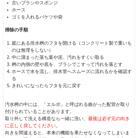
古いブラシやスポンジ
ホース
ゴミを入れるバケツや袋
掃除の手順
庭にある排水桝のフタを開ける（コンクリート製で重いも
のは無理をしない）
中に溜まった落ち葉や泥、汚れをすくい取る
桝の内側の壁や底を、ブラシでこすって汚れを落とす
ホースで水を流し、排水管へスムーズに流れるかを確認す
る
きれいになったらフタを元に戻す
汚水桝の中には、「エルボ」と呼ばれる曲がった配管が取り
付けられていることがあります。
取り外して洗える構造なら一緒に洗い、
最後は必ず元の向き
に正しく戻してください
。
向きを間違えると、本来の機能を果たせなくなってしまいま