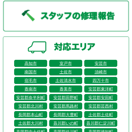
高知市
室戸市
安芸市
南国市
土佐市
須崎市
宿毛市
土佐清水市
四万十市
香南市
香美市
安芸郡東洋町
安芸郡奈半利町
安芸郡田野町
安芸郡安田町
安芸郡北川村
安芸郡馬路村
安芸郡芸西村
長岡郡本山町
長岡郡大豊町
土佐郡土佐町
土佐郡大川村
吾川郡いの町
吾川郡仁淀川町
高岡郡中土佐町
高岡郡佐川町
高岡郡越知町