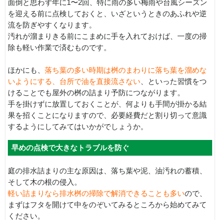
面倒と思わず年に1〜2回、特に雨の多い梅雨や台風シーズン
を迎える前に点検しておくと、いざというときのあふれや逆
流を防ぎやすくなります。
汚れが溜まりきる前にこまめに手を入れておけば、一度の掃
除も軽い作業で済むものです。
ほかにも、
落ち葉の多い時期は桝のまわりに落ち葉を溜めな
いようにする、台所で油を直接流さない
、といった習慣をつ
けることでも屋外の桝の詰まり予防につながります。
手を掛けずに放置しておくことが、何よりも手間が掛かる結
果を招くことになりますので、必要経費だと割り切って意識
するようにしてみてはいかがでしょうか。
早めの点検で大きなトラブルを防ぐ
庭の排水詰まりの主な原因は、落ち葉や泥、油汚れの蓄積、
そして木の根の侵入。
軽い詰まりなら排水桝の掃除で解消できることも多い
ので、
まずはフタを開けて中をのぞいてみるところから始めてみて
ください。