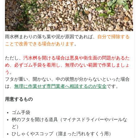
雨水桝まわりの落ち葉や泥が原因であれば、
自分で掃除する
ことで改善できる場合があります
。
ただし、
汚水桝を開ける場合は悪臭や衛生面の問題があるた
め、必ずゴム手袋を着用し、無理のない範囲で作業しましょ
う
。
フタが重い、開かない、中の状態が分からないといった場合
は、
無理に作業せず専門業者へ相談するのが安全
です。
用意するもの
ゴム手袋
桝のフタを開ける道具（マイナスドライバーやバールな
ど）
ひしゃくやスコップ（溜まった汚れをすくう用）