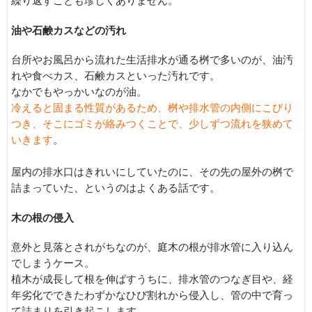
繰り返すことも珍しくありません。
油や石鹸カスなどの汚れ
台所やお風呂から流れた生活排水が通る桝で多いのが、油汚
れや食べカス、石鹸カスといった汚れです。
なかでもやっかいなのが油。
冷えると固まる性質があるため、桝や排水管の内側にこびり
つき、そこにゴミが絡みつくことで、少しずつ流れを狭めて
いきます
。
屋内の排水口はきれいにしていたのに、その先の屋外の桝で
詰まっていた、というのはよくある話です。
木の根の侵入
意外と見落とされがちなのが、庭木の根が排水管に入り込ん
でしまうケース。
植木が成長して根を伸ばすうちに、排水管のつなぎ目や、経
年劣化でできたわずかなひび割れから侵入し、管の中で育っ
て詰まりを引き起こします。