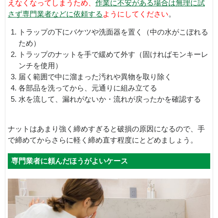
えなくなってしまうため、
作業に不安がある場合は無理に試
さず専門業者などに依頼する
ようにしてください
。
トラップの下にバケツや洗面器を置く（中の水がこぼれる
ため）
トラップのナットを手で緩めて外す（固ければモンキーレ
ンチを使用）
届く範囲で中に溜まった汚れや異物を取り除く
各部品を洗ってから、元通りに組み立てる
水を流して、漏れがないか・流れが戻ったかを確認する
ナットはあまり強く締めすぎると破損の原因になるので、手
で締めてからさらに軽く締め直す程度にとどめましょう。
専門業者に頼んだほうがよいケース