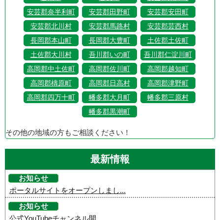
安芸郡奈半利町
安芸郡田野町
安芸郡安田町
安芸郡北川村
安芸郡馬路村
安芸郡芸西村
長岡郡本山町
長岡郡大豊町
土佐郡土佐町
土佐郡大川村
吾川郡いの町
吾川郡仁淀川町
高岡郡中土佐町
高岡郡佐川町
高岡郡越知町
高岡郡檮原町
高岡郡日高村
高岡郡津野町
高岡郡四万十町
幡多郡大月町
幡多郡三原村
幡多郡黒潮町
その他の地域の方もご相談ください！
最新情報
お知らせ
ポータルサイトをオープンしまし...
お知らせ
公式YouTubeチャンネル開...