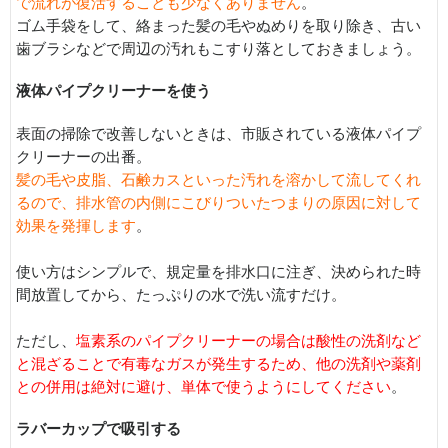
で流れが復活することも少なくありません
。
ゴム手袋をして、絡まった髪の毛やぬめりを取り除き、古い
歯ブラシなどで周辺の汚れもこすり落としておきましょう。
液体パイプクリーナーを使う
表面の掃除で改善しないときは、市販されている液体パイプ
クリーナーの出番。
髪の毛や皮脂、石鹸カスといった汚れを溶かして流してくれ
るので、排水管の内側にこびりついたつまりの原因に対して
効果を発揮します
。
使い方はシンプルで、規定量を排水口に注ぎ、決められた時
間放置してから、たっぷりの水で洗い流すだけ。
ただし、
塩素系のパイプクリーナーの場合は酸性の洗剤など
と混ざることで有毒なガスが発生するため、他の洗剤や薬剤
との併用は絶対に避け、単体で使うようにしてください
。
ラバーカップで吸引する