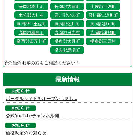
長岡郡本山町
長岡郡大豊町
土佐郡土佐町
土佐郡大川村
吾川郡いの町
吾川郡仁淀川町
高岡郡中土佐町
高岡郡佐川町
高岡郡越知町
高岡郡檮原町
高岡郡日高村
高岡郡津野町
高岡郡四万十町
幡多郡大月町
幡多郡三原村
幡多郡黒潮町
その他の地域の方もご相談ください！
最新情報
お知らせ
ポータルサイトをオープンしまし...
お知らせ
公式YouTubeチャンネル開...
お知らせ
価格改定のお知らせ