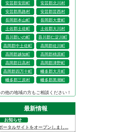
安芸郡安田町
安芸郡北川村
安芸郡馬路村
安芸郡芸西村
長岡郡本山町
長岡郡大豊町
土佐郡土佐町
土佐郡大川村
吾川郡いの町
吾川郡仁淀川町
高岡郡中土佐町
高岡郡佐川町
高岡郡越知町
高岡郡檮原町
高岡郡日高村
高岡郡津野町
高岡郡四万十町
幡多郡大月町
幡多郡三原村
幡多郡黒潮町
その他の地域の方もご相談ください！
最新情報
お知らせ
ポータルサイトをオープンしまし...