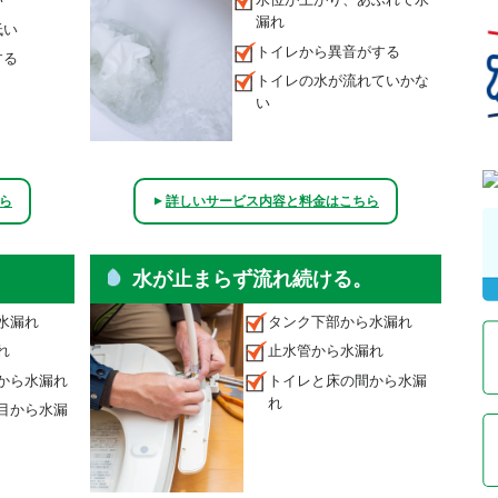
漏れ
低い
トイレから異音がする
する
トイレの水が流れていかな
い
ら
詳しいサービス内容と料金はこちら
▲
水が止まらず流れ続ける。
水漏れ
タンク下部から水漏れ
れ
止水管から水漏れ
から水漏れ
トイレと床の間から水漏
れ
目から水漏