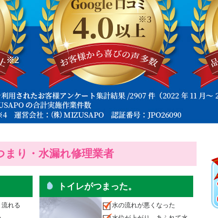
つまり・水漏れ修理業者
。
トイレがつまった。
と流れる
水の流れが悪くなった
い
水位が上がり、あふれて水