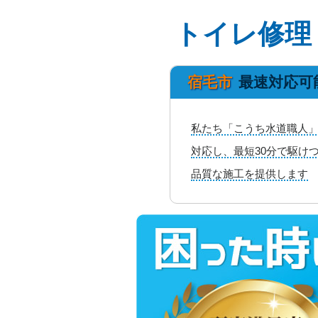
トイレ修理
宿毛市
最速対応可
私たち「こうち水道職人」
対応し、最短30分で駆け
品質な施工を提供します