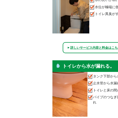
水位が極端に
トイレ異臭が
詳しいサービス内容と料金はこち
▲
トイレから水が漏れる。
タンク下部から
止水管から水漏
トイレと床の間
パイプのつなぎ
れ