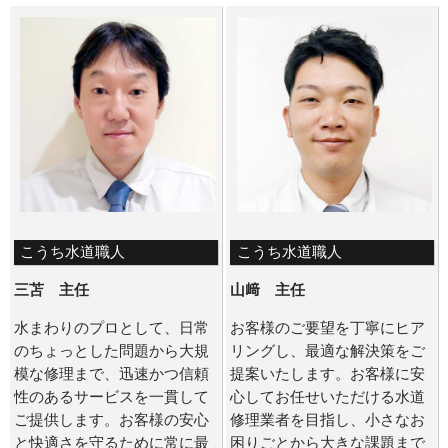
こうち水道職人
こうち水道職人
三苫 主任
山﨑 主任
水まわりのプロとして、日常
お客様のご要望を丁寧にヒア
のちょっとした問題から大規
リングし、最適な解決策をご
模な修理まで、迅速かつ信頼
提案いたします。お客様に安
性のあるサービスを一貫して
心してお任せいただける水道
ご提供します。お客様の安心
修理業者を目指し、小さなお
と快適さを守るために常に最
困りごとから大きな課題まで