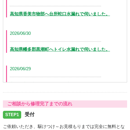
高知県香美市物部へ台所蛇口水漏れで伺いました。
2026/06/30
高知県幡多郡黒潮町へトイレ水漏れで伺いました。
2026/06/29
高知県高知市万々に台所蛇口交換で伺いました。
ご相談から修理完了までの流れ
2026/06/28
受付
STEP1
高知県土佐山田町にトイレつまりで伺いました。
ご依頼いただき、駆けつけ～お見積もりまでは完全に無料とな