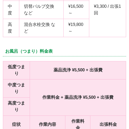
中
切替バルブ交換
¥16,500
¥3,300 / 出張1
度
など
～
回
高
混合水栓交換 な
¥19,800
度
ど
～
お風呂（つまり）料金表
低度つま
薬品洗浄 ¥5,500 + 出張費
り
中度つま
り
作業料金 + 薬品洗浄 ¥5,500 + 出張費
高度つま
り
作業料
症状
作業内容
出張料金
金