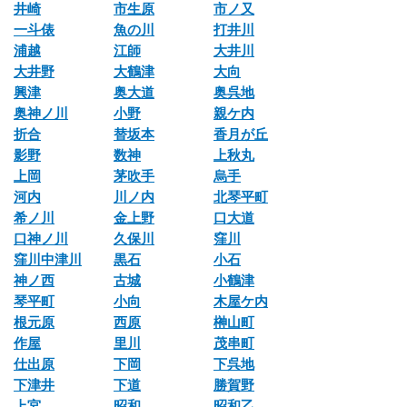
井崎
市生原
市ノ又
一斗俵
魚の川
打井川
浦越
江師
大井川
大井野
大鶴津
大向
興津
奥大道
奥呉地
奥神ノ川
小野
親ケ内
折合
替坂本
香月が丘
影野
数神
上秋丸
上岡
茅吹手
烏手
河内
川ノ内
北琴平町
希ノ川
金上野
口大道
口神ノ川
久保川
窪川
窪川中津川
黒石
小石
神ノ西
古城
小鶴津
琴平町
小向
木屋ケ内
根元原
西原
榊山町
作屋
里川
茂串町
仕出原
下岡
下呉地
下津井
下道
勝賀野
上宮
昭和
昭和乙