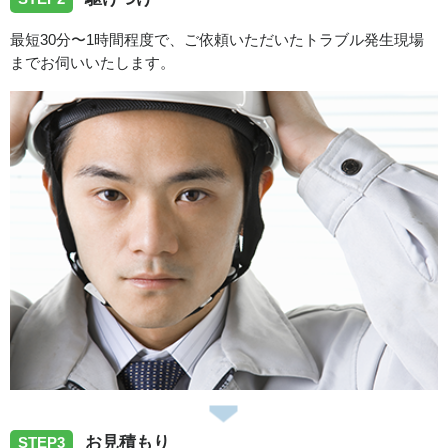
高知県高知市若草南町にてトイレ水漏れで伺いました。
最短30分〜1時間程度で、ご依頼いただいたトラブル発生現場
までお伺いいたします。
2026/06/26
高知県高知市福井町へ洗濯蛇口修理で伺いました。
2026/06/26
高知県高知市神田へ浴室蛇口の修理で伺いました。
2026/06/26
高知県安芸郡北川村へ台所蛇口修理で伺いました。
スタッフの修理報告や事例の一覧はこちら
お見積もり
STEP3