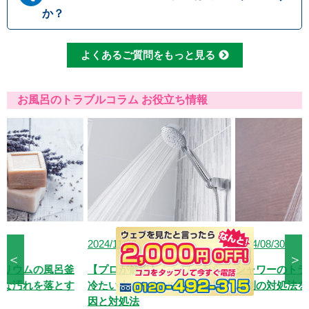
ん。お見積り内容にご納得・ご署名いただかな
金は発生しません。ご安心ください。
か？
ければ作業を行うことはございませんので、安
心してまずはご相談ください。
クレジットカードのご利用は、VISA、Maste
よくあるご質問をもっと見る
r、JCBカードからお選びいただけます。クレ
ジット以外にも、現金、銀行振込、コンビニ決
済、QR決済など、お客さまのご都合に合わせ
お風呂のトラブルコラム お役立ち情報
た方法をお選びいただけます。
2024/11/26
2024/08/30
＜
＞
【プロが解説】シャワーから
シャワーのトラブル発生！原
冷たい水しか出ないときの原
因別の対処法を解説
因と対処法