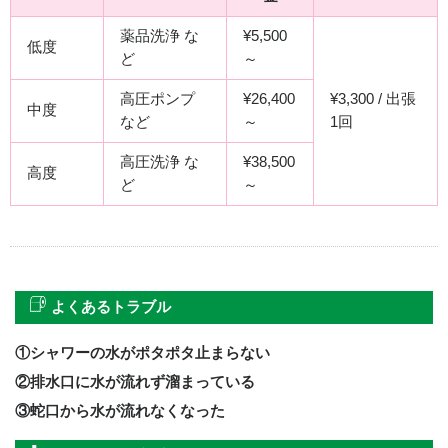
薬品洗浄 な
¥5,500
低度
ど
～
高圧ポンプ
¥26,400
¥3,300 / 出張
中度
など
～
1回
高圧洗浄 な
¥38,500
高度
ど
～
よくあるトラブル
①シャワーの水がポタポタ止まらない
②排水口に水が流れず溜まっている
③蛇口から水が流れなくなった