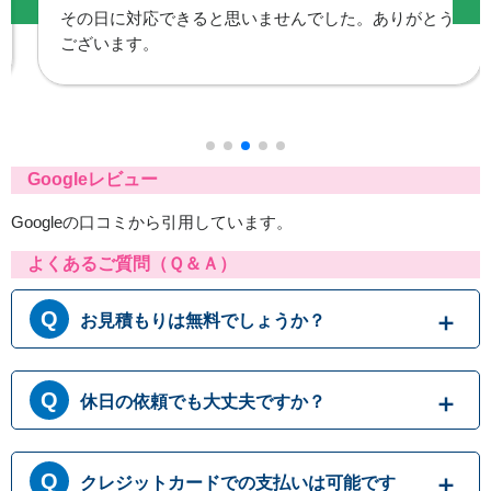
その日に対応できると思いませんでした。ありがとう
ございます。
Googleレビュー
Googleの口コミから引用しています。
よくあるご質問（Ｑ＆Ａ）
お見積もりは無料でしょうか？
はい、まずは専門スタッフがお伺いし実際に目
休日の依頼でも大丈夫ですか？
で見て現場調査を行います。確認した内容を元
に、無料でお見積もりをご提示させていただき
ます。もしお見積り内容がご希望に沿わない場
365日営業しております。休日、祝日、年末年
合も、キャンセル料等は一切発生いたしませ
クレジットカードでの支払いは可能です
始いつでも対応可能です。それにかかる追加料