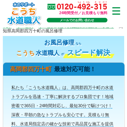
24時間受付／お見積もり無料
メールでのお問い合わせ
TOP
>
サービス
>
サービス内容 | お風呂の水漏れ・つまり
>
高
知県高岡郡四万十町の風呂修理
お風呂修理
なら
スピード解決
こうち
水道職人
が
高岡郡四万十町
最速対応可能！
私たち「こうち水道職人」は、高岡郡四万十町の水道
トラブルを迅速・丁寧に解決するプロ集団です！地域
密着で365日・24時間対応し、最短30分で駆けつけ！
深夜・早朝の急なトラブルも安心です。見積もり無
料、水道局指定店の確かな技術で高品質な施工を提供