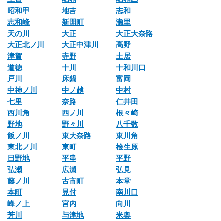
昭和甲
地吉
志和
志和峰
新開町
瀬里
天の川
大正
大正大奈路
大正北ノ川
大正中津川
高野
津賀
寺野
土居
道徳
十川
十和川口
戸川
床鍋
富岡
中神ノ川
中ノ越
中村
七里
奈路
仁井田
西川角
西ノ川
根々崎
野地
野々川
八千数
飯ノ川
東大奈路
東川角
東北ノ川
東町
桧生原
日野地
平串
平野
弘瀬
広瀬
弘見
藤ノ川
古市町
本堂
本町
見付
南川口
峰ノ上
宮内
向川
芳川
与津地
米奥