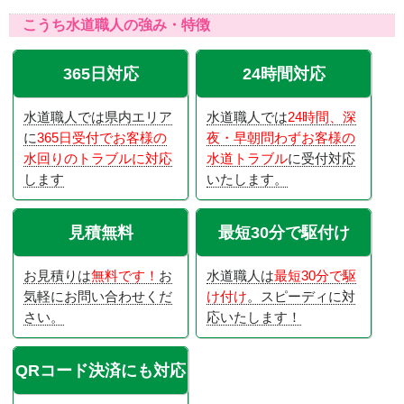
こうち水道職人の強み・特徴
365日対応
24時間対応
水道職人では県内エリア
水道職人では
24時間、深
に
365日受付でお客様の
夜・早朝問わずお客様の
水回りのトラブルに対応
水道トラブル
に受付対応
します
いたします。
見積無料
最短30分で駆付け
お見積りは
無料です！
お
水道職人は
最短30分で駆
気軽にお問い合わせくだ
け付け
。スピーディに対
さい。
応いたします！
QRコード決済にも対応