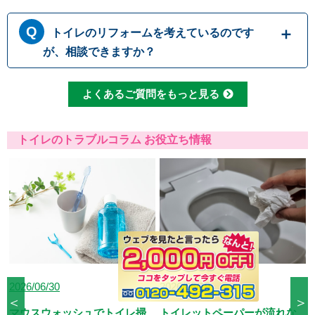
で、決して流さないでください。トイレットペ
トイレにつまりが起きて水が流れて行かない時
ーパーも、一度に大量に流すとつまりの原因に
トイレのリフォームを考えているのです
には、無理に水を流すと溢れてしまう可能性が
なるため、こまめに流したりウォシュレットを
あります。 原因として一番多いのは便器内で
が、相談できますか？
使用して紙の量を減らしたりすることで、つま
のつまりですが、排管自体がつまっていたりト
りを予防することができます
イレの劣化によって引き起こされる場合もござ
もちろんです。水道職人では水漏れ・つまり修
よくあるご質問をもっと見る
います。どこでつまっているか原因をしっかり
理だけでなくトイレ交換やリフォームなど、幅
と見極めて適切に修理いたします。
広い対応が可能です。排水管の位置などによっ
て使用可能な便器の種類も変わってまいります
トイレのトラブルコラム お役立ち情報
ので、しっかりとした現場確認で最適なご提案
をさせて頂きます。
2026/06/19
2025/08/26
＜
＞
トイレットペーパーが流れな
トイレの排水管構造を知って