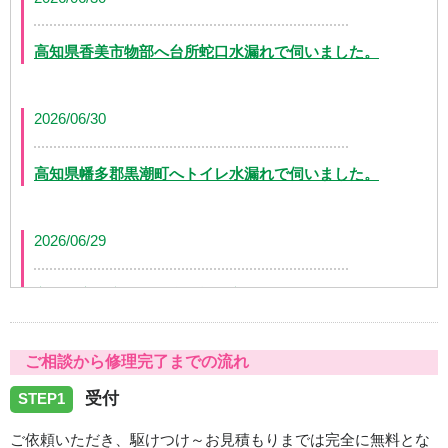
高知県香美市物部へ台所蛇口水漏れで伺いました。
2026/06/30
高知県幡多郡黒潮町へトイレ水漏れで伺いました。
2026/06/29
高知県高知市万々に台所蛇口交換で伺いました。
ご相談から修理完了までの流れ
2026/06/28
受付
STEP1
高知県土佐山田町にトイレつまりで伺いました。
ご依頼いただき、駆けつけ～お見積もりまでは完全に無料とな