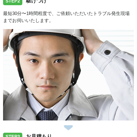
駆けつけ
STEP2
高知県高知市若草南町にてトイレ水漏れで伺いました。
最短30分〜1時間程度で、ご依頼いただいたトラブル発生現場
までお伺いいたします。
2026/06/26
高知県高知市福井町へ洗濯蛇口修理で伺いました。
2026/06/26
高知県高知市神田へ浴室蛇口の修理で伺いました。
2026/06/26
高知県安芸郡北川村へ台所蛇口修理で伺いました。
スタッフの修理報告や事例の一覧はこちら
お見積もり
STEP3