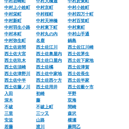
中村岩崎町
中村大橋通
中村於東町
中村上小姓町
中村京町
中村小姓町
中村栄町
中村桜町
中村四万十町
中村新町
中村天神橋
中村百笑町
中村羽生小路
中村東下町
中村東町
中村本町
中村丸の内
中村山手通
中村弥生町
名鹿
鍋島
西土佐岩間
西土佐江川
西土佐江川崎
西土佐大宮
西土佐奥屋内
西土佐茅生
西土佐玖木
西土佐口屋内
西土佐下家地
西土佐須崎
西土佐橘
西土佐津賀
西土佐津野川
西土佐中家地
西土佐長生
西土佐中半
西土佐西ケ方
西土佐半家
西土佐藤ノ川
西土佐用井
西土佐薮ケ市
入田
初崎
平野
深木
藤
双海
不破
不破上町
間崎
三里
三ツ又
森沢
安並
山路
横瀬
若藤
渡川
蕨岡乙