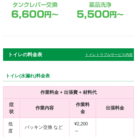
トイレの料金表
トイレトラブルサービス内容
トイレ(水漏れ)料金表
作業料金 + 出張費 + 材料代
症
作業料
作業内容
出張料金
状
金
低
¥2,200
パッキン交換 など
度
～