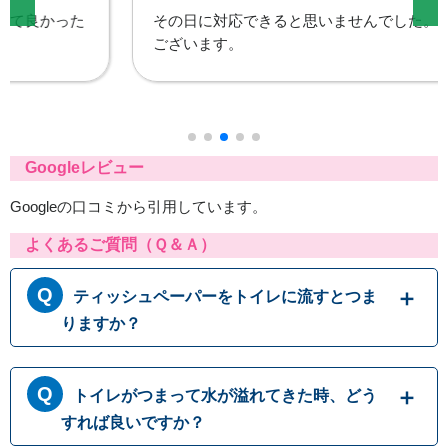
その日に対応できると思いませんでした。ありがとう
ございます。
Googleレビュー
Googleの口コミから引用しています。
よくあるご質問（Ｑ＆Ａ）
ティッシュペーパーをトイレに流すとつま
りますか？
トイレットペーパーはトイレに流す前提に作ら
トイレがつまって水が溢れてきた時、どう
れておりますが、ティッシュペーパーは繊維の
結びつきが強くほどけにくいため、トイレに流
すれば良いですか？
すと排水パイプ内でつまることがありますの