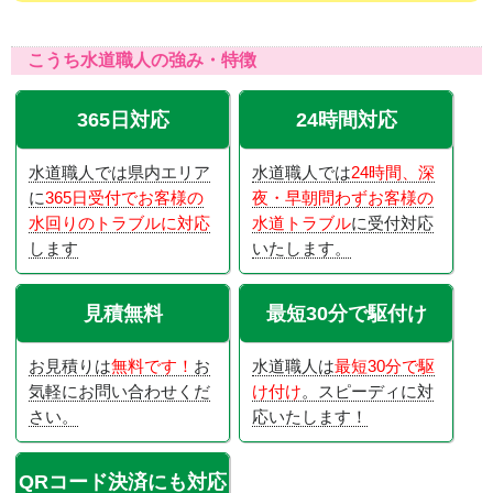
こうち水道職人の強み・特徴
365日対応
24時間対応
水道職人では県内エリア
水道職人では
24時間、深
に
365日受付でお客様の
夜・早朝問わずお客様の
水回りのトラブルに対応
水道トラブル
に受付対応
します
いたします。
見積無料
最短30分で駆付け
お見積りは
無料です！
お
水道職人は
最短30分で駆
気軽にお問い合わせくだ
け付け
。スピーディに対
さい。
応いたします！
QRコード決済にも対応