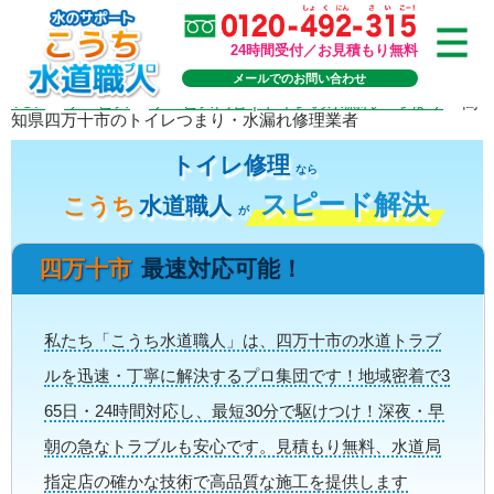
24時間受付／お見積もり無料
メールでのお問い合わせ
TOP
>
サービス
>
サービス内容 | トイレの水漏れ・つまり
>
高
知県四万十市のトイレつまり・水漏れ修理業者
トイレ修理
なら
スピード解決
こうち
水道職人
が
四万十市
最速対応可能！
私たち「こうち水道職人」は、四万十市の水道トラブ
ルを迅速・丁寧に解決するプロ集団です！地域密着で3
65日・24時間対応し、最短30分で駆けつけ！深夜・早
朝の急なトラブルも安心です。見積もり無料、水道局
指定店の確かな技術で高品質な施工を提供します