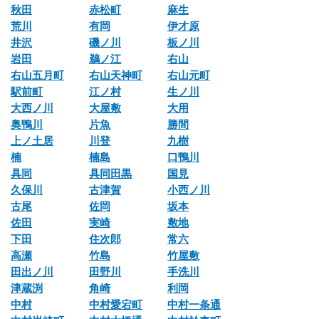
秋田
赤松町
麻生
荒川
有岡
伊才原
井沢
磯ノ川
板ノ川
岩田
鵜ノ江
右山
右山五月町
右山天神町
右山元町
駅前町
江ノ村
生ノ川
大西ノ川
大屋敷
大用
奥鴨川
片魚
勝間
上ノ土居
川登
九樹
楠
楠島
口鴨川
具同
具同田黒
国見
久保川
古津賀
小西ノ川
古尾
佐岡
坂本
佐田
実崎
敷地
下田
住次郎
常六
高瀬
竹島
竹屋敷
田出ノ川
田野川
手洗川
津蔵渕
角崎
利岡
中村
中村愛宕町
中村一条通