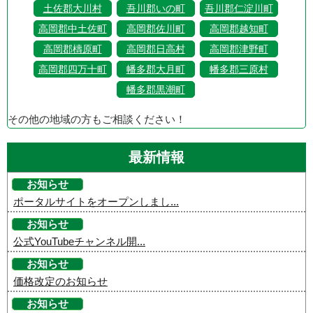
土佐郡大川村
吾川郡いの町
吾川郡仁淀川町
高岡郡中土佐町
高岡郡佐川町
高岡郡越知町
高岡郡檮原町
高岡郡日高村
高岡郡津野町
高岡郡四万十町
幡多郡大月町
幡多郡三原村
幡多郡黒潮町
その他の地域の方もご相談ください！
最新情報
お知らせ
ポータルサイトをオープンしまし...
お知らせ
公式YouTubeチャンネル開...
お知らせ
価格改定のお知らせ
お知らせ