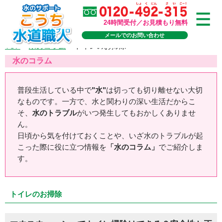
24時間受付／お見積もり無料
メールでのお問い合わせ
TOP
>
水のコラム
>
トイレのお掃除
水のコラム
普段生活している中で
"水"
は切っても切り離せない大切
なものです。一方で、水と関わりの深い生活だからこ
そ、
水のトラブル
がいつ発生してもおかしくありませ
ん。
日頃から気を付けておくことや、いざ水のトラブルが起
こった際に役に立つ情報を
「水のコラム」
でご紹介しま
す。
トイレのお掃除